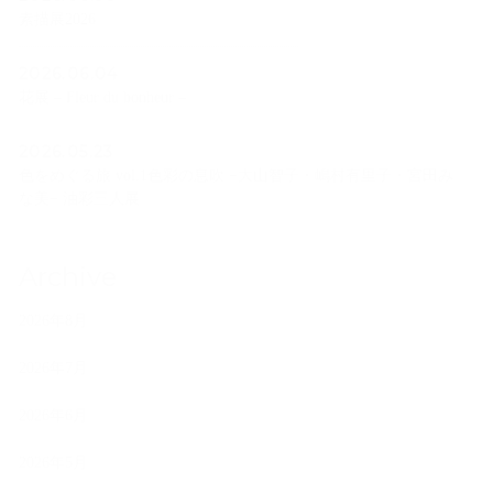
素描展2026
2026.06.04
花展 – Fleur du bonheur –
2026.05.23
色をめぐる旅 vol.1色彩の息吹 −大山智子・嶋村有里子・宮田み
な美− 油彩三人展
Archive
2026年8月
2026年7月
2026年6月
2026年5月